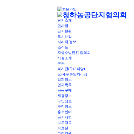
단지소개
인사말
단지현황
오시는길
지리적 정보
조직도
자율소방안전 협의회
시설소개
본관
복지관(구내식당)
오·폐수종말처리장
업제정보
업체목록
공동구매
채용정보
구인정보
구직정보
홍보센터
공지사항
보도자료
자료실
고객지원