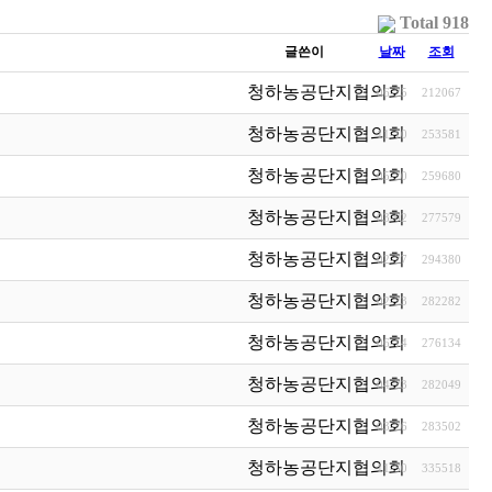
Total 918
글쓴이
날짜
조회
청하농공단지협의회
06-25
212067
청하농공단지협의회
11-10
253581
청하농공단지협의회
05-20
259680
청하농공단지협의회
03-02
277579
청하농공단지협의회
02-27
294380
청하농공단지협의회
02-23
282282
청하농공단지협의회
06-14
276134
청하농공단지협의회
04-23
282049
청하농공단지협의회
03-26
283502
청하농공단지협의회
11-30
335518