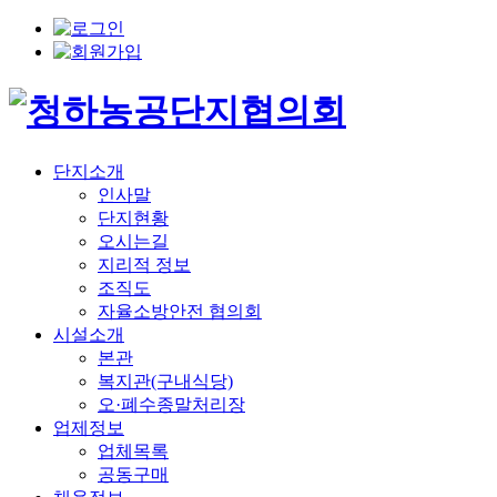
단지소개
인사말
단지현황
오시는길
지리적 정보
조직도
자율소방안전 협의회
시설소개
본관
복지관(구내식당)
오·폐수종말처리장
업제정보
업체목록
공동구매