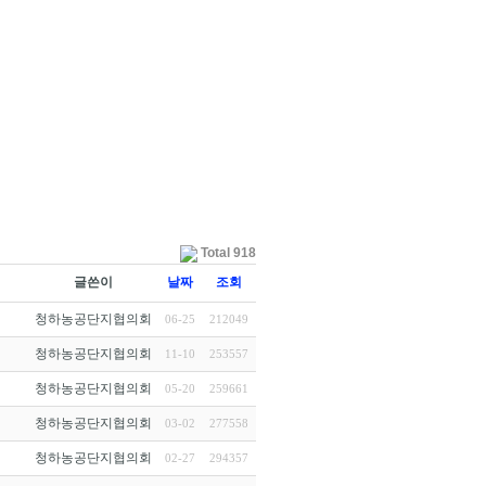
Total 918
글쓴이
날짜
조회
청하농공단지협의회
06-25
212049
청하농공단지협의회
11-10
253557
청하농공단지협의회
05-20
259661
청하농공단지협의회
03-02
277558
청하농공단지협의회
02-27
294357