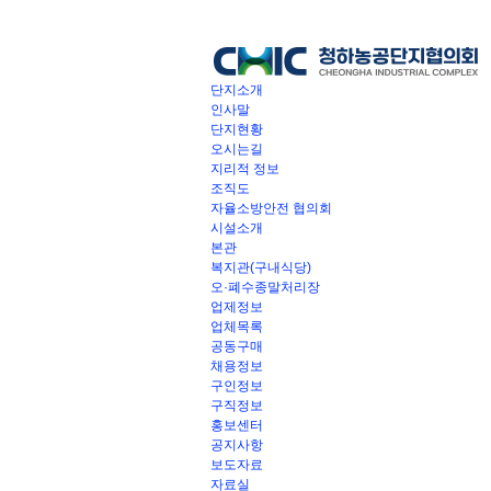
단지소개
인사말
단지현황
오시는길
지리적 정보
조직도
자율소방안전 협의회
시설소개
본관
복지관(구내식당)
오·폐수종말처리장
업제정보
업체목록
공동구매
채용정보
구인정보
구직정보
홍보센터
공지사항
보도자료
자료실