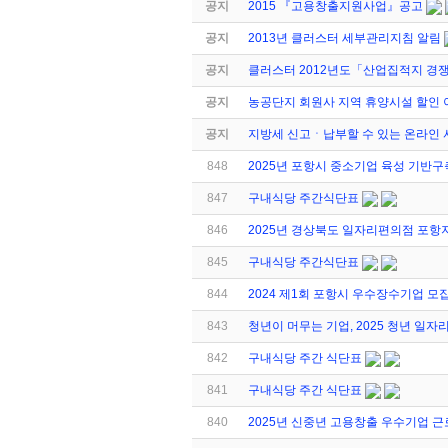
공지
2015 『고용창출지원사업』공고
공지
2013년 클러스터 세부관리지침 알림
공지
클러스터 2012년도「산업집적지 
공지
농공단지 회원사 지역 휴양시설 할인 
공지
지방세 신고ㆍ납부할 수 있는 온라인 
848
2025년 포항시 중소기업 육성 기반구
847
구내식당 주간식단표
846
2025년 경상북도 일자리편의점 포항
845
구내식당 주간식단표
844
2024 제1회 포항시 우수장수기업 모
843
청년이 머무는 기업, 2025 청년 일
842
구내식당 주간 식단표
841
구내식당 주간 식단표
840
2025년 신중년 고용창출 우수기업 