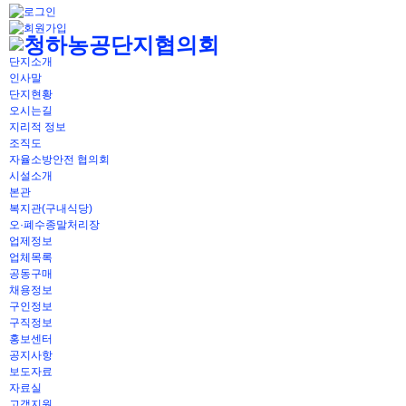
단지소개
인사말
단지현황
오시는길
지리적 정보
조직도
자율소방안전 협의회
시설소개
본관
복지관(구내식당)
오·폐수종말처리장
업제정보
업체목록
공동구매
채용정보
구인정보
구직정보
홍보센터
공지사항
보도자료
자료실
고객지원