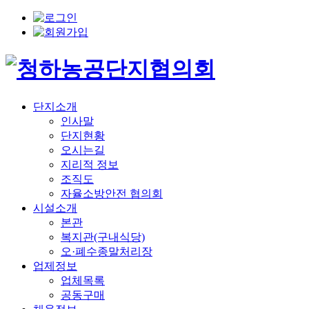
단지소개
인사말
단지현황
오시는길
지리적 정보
조직도
자율소방안전 협의회
시설소개
본관
복지관(구내식당)
오·폐수종말처리장
업제정보
업체목록
공동구매