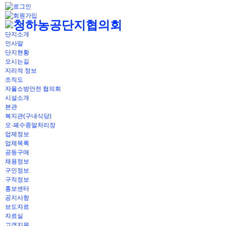
단지소개
인사말
단지현황
오시는길
지리적 정보
조직도
자율소방안전 협의회
시설소개
본관
복지관(구내식당)
오·폐수종말처리장
업제정보
업체목록
공동구매
채용정보
구인정보
구직정보
홍보센터
공지사항
보도자료
자료실
고객지원