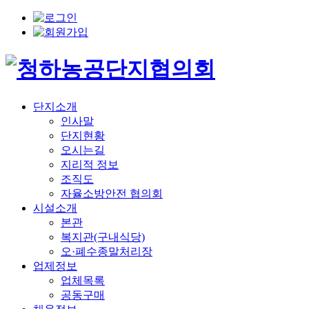
단지소개
인사말
단지현황
오시는길
지리적 정보
조직도
자율소방안전 협의회
시설소개
본관
복지관(구내식당)
오·폐수종말처리장
업제정보
업체목록
공동구매