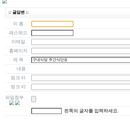
:: 글답변 ::
이 름
패스워드
이메일
홈페이지
제 목
내용
링크 #1
링크 #2
파일첨부
왼쪽의 글자를 입력하세요.